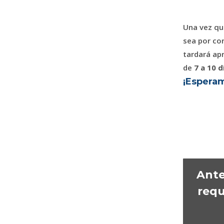
Una vez qu
sea por cor
tardará a
de
7 a 10 d
¡Esperam
Ante
requ