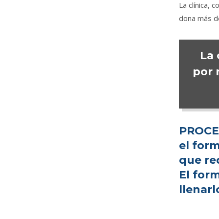
La clínica, 
dona más de
La 
por 
PROCES
el for
que re
El
form
llenarl