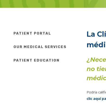
La Cl
PATIENT PORTAL
médic
OUR MEDICAL SERVICES
¿Nece
PATIENT EDUCATION
no ti
médi
Podría calif
clic aquí p