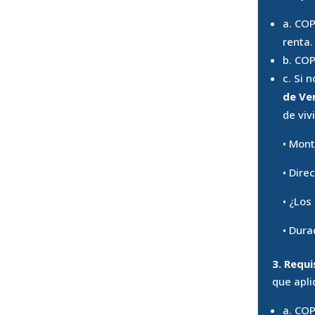
a. COP
renta.
b. COP
c. Si 
de Ver
de viv
• Mont
• Dire
• ¿Los
• Dura
3. Requ
que apli
a. COP